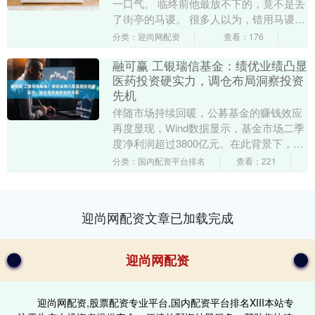
一口气。 临终前他最放不下的，竟不是丢
了街亭的马谡。 很多人以为，错用马谡是
孔明一生最大的败笔。可翻开《三国志》
分类：迎尚网配资
查看：176
才发现，真正....
融可赢 工银瑞信基金：绩优业绩凸显
医药投资硬实力，调仓布局洞察投资
先机
伴随市场持续回暖，公募基金的赚钱效应
再度显现，Wind数据显示，基金市场二季
度净利润超过3800亿元。在此背景下，工
银瑞信旗下多只权益产品表现抢眼，其中
分类：国内配资平台排名
查看：221
重仓医药....
迎尚网配资文章已加载完成
迎尚网配资
迎尚网配资,股票配资专业平台,国内配资平台排名XIII‌本站专