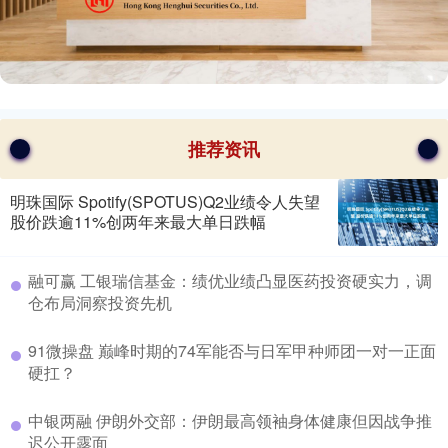
推荐资讯
明珠国际 Spotify(SPOTUS)Q2业绩令人失望
股价跌逾11%创两年来最大单日跌幅
​融可赢 工银瑞信基金：绩优业绩凸显医药投资硬实力，调
仓布局洞察投资先机
​91微操盘 巅峰时期的74军能否与日军甲种师团一对一正面
硬扛？
​中银两融 伊朗外交部：伊朗最高领袖身体健康但因战争推
迟公开露面