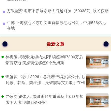
​万银配资 退市不影响索赔！海越能源（600387）股民获赔
​牛博 上海核心区东斯文里首幅涉宅地出让，中海536亿元
夺地
最新文章
神机策 揭秘狄龙续约太阳! 续签3年7300万后
豪言夺冠 美媒调侃够签9个詹姆斯
锦盈多 《歌手2026》总决赛帮唱嘉宾公开, 毛
阿敏、韩磊、龚琳娜、吴碧霞等实力歌手在列
寻钱网 媒体人: 詹姆斯14年重返骑士&18年加
盟湖人 都没想到会夺冠