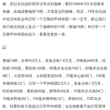
械，所以在抗战时期并没有达到巅峰，要到1946年3月全部换装
美械，改编成整编第74师，才算是达到巅峰。而且，74军在抗战
中也没有机会和日军一个完整的甲种师团一对一交手。那么我们
就只能在纸面上盘点一下巅峰时的74军（整编74师）和日军一个
完整甲种师团的战力，看看谁更胜一筹。
整编74师，全师约3万人，装备步枪1.6万支，冲锋枪2400支，轻
机枪1000挺，重机枪120挺，60毫米迫击炮160门，82毫米迫击炮
96门，火箭筒36具，火焰喷射器54具，75毫米山炮36门，105毫
米榴弹炮12门。日军一个甲种师团2.5万人，装备步枪1.3万支，
轻机枪600挺，重机枪60挺，掷弹筒432具，70毫米步兵炮54门，
75毫米野炮36门，105毫米榴弹炮12门。两相对比，73军在步
枪、轻重机枪方面超过日军甲种师团；迫击炮数量不如日军掷弹