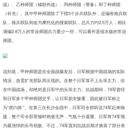
战）、乙种师团（辅助作战）、丙种师团（警备）和丁种师团
（补充）。其中甲种师团除了下辖3个步兵联队外，还编有炮兵联
队，骑兵联队则改为摩托化的搜索联队，总兵力约2.5万人，相比
满编2.8万人的常设师团兵力要少一些，可以看作是缩水版的常设
师团。
说到底，甲种师团是在全面战爆发后，日军根据中国战场的实际
情况，急需扩充部队而出现的。在整个日军算不上头等主力，但
在中国战场，却绝对是日军中的头等主力。抗战期间，74军曾经
和日军多个甲种师团交手，让日军损失惨重，因此被日军称之
为“虎の師 ”。在第三次长沙会战中，日军司令部听说74军赶来驰
援，整个司令部里顿时鸦雀无声，气氛十分凝重。日军将74军视
为最强悍的头号劲敌。不过，74军直到抗战后期才换装了部分美