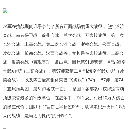
74军在抗战期间几乎参与了所有正面战场的重大战役，包括淞沪
会战‌、‌南京保卫战、‌徐州会战‌、‌兰封会战‌、‌万家岭战役、‌第一次
长沙会战‌、‌上高会战‌、‌第二次长沙会战‌、‌浙赣会战‌、‌鄂西会战‌、‌
常德会战‌、‌长衡会战‌、‌湘西会战‌等，尤其是在家岭战役、‌‌上高会
战‌、常德会战中表现表现非常出色。因此‌第51师获‌第一号“陆海空
军武功状”‌（上高会战），‌第57师‌获‌第二号“陆海空军武功状”‌（常
德会战），以及四面最高集体荣誉“飞虎旗”‌（74军、57师、第74
军直属炮兵团、第51师各获一面），是国军各部队中获得这两项
顶级荣誉最多的军级单位。在战争中，74军总共付出10万人伤亡
的惨重代价，团以下军官伤亡率超过90%，取得累积歼灭日军8万
人的战绩，是当之无愧的“抗日铁军”。