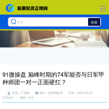
搜索
91微操盘 巅峰时期的74军能否与日军甲
种师团一对一正面硬扛？
来源：广瑞网
网站：迎尚网配资
日期：2026-03-30
03:54:51
查看：219