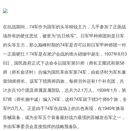
在抗战期间，74军作为国军的头等精锐主力，几乎参加了正面战
场所有的硬仗恶仗，被誉为“抗日铁军”。日军甲种师团则是日军
的头等主力，那么巅峰时期的74军是否可以和日军甲种师团一对
一正面硬扛？74军是在淞沪会战的烽火硝烟中诞生，1937年8月3
0日，国民政府正式下达命令以陆军第51师（师长王耀武和第58
师（师长俞济时）合编为国民革命军第74军，由俞济时为军长兼
第58师师长。该军下辖两师四旅，每师另外还有1个补充团，共
计步兵10个团及师属直属部队，总兵力2.1万人。1939年1月，第
57师（师长施中诚）编入74军，这样74军就下辖3个师6个旅，全
军约3万人。正是由于74军在战场上的出色表现，在1940年换装
苏械装备，成为全军五个装备最好战力最强的苏械攻击军之一，
并由军事委员会直接指挥的战略预备队。