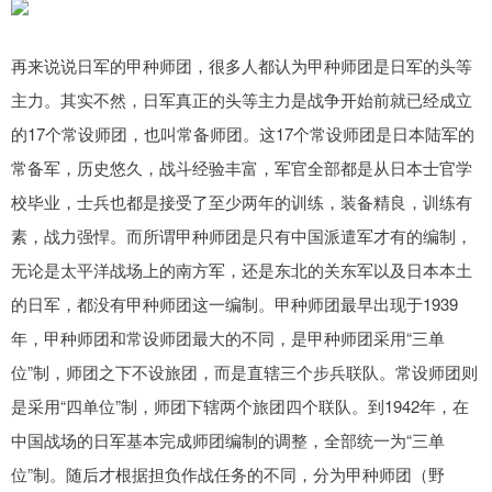
再来说说日军的甲种师团，很多人都认为甲种师团是日军的头等
主力。其实不然，日军真正的头等主力是战争开始前就已经成立
的17个常设师团，也叫常备师团。这17个常设师团是日本陆军的
常备军，历史悠久，战斗经验丰富，军官全部都是从日本士官学
校毕业，士兵也都是接受了至少两年的训练，装备精良，训练有
素，战力强悍。而所谓甲种师团是只有中国派遣军才有的编制，
无论是太平洋战场上的南方军，还是东北的关东军以及日本本土
的日军，都没有甲种师团这一编制。甲种师团最早出现于1939
年，甲种师团和常设师团最大的不同，是甲种师团采用“三单
位”制，师团之下不设旅团，而是直辖三个步兵联队。常设师团则
是采用“四单位”制，师团下辖两个旅团四个联队。到1942年，在
中国战场的日军基本完成师团编制的调整，全部统一为“三单
位”制。随后才根据担负作战任务的不同，分为甲种师团（野