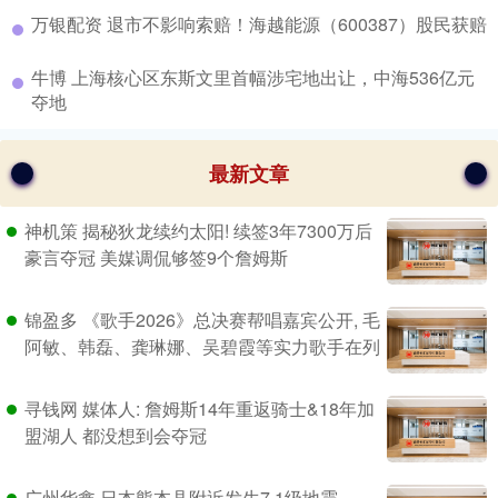
​万银配资 退市不影响索赔！海越能源（600387）股民获赔
​牛博 上海核心区东斯文里首幅涉宅地出让，中海536亿元
夺地
最新文章
神机策 揭秘狄龙续约太阳! 续签3年7300万后
豪言夺冠 美媒调侃够签9个詹姆斯
锦盈多 《歌手2026》总决赛帮唱嘉宾公开, 毛
阿敏、韩磊、龚琳娜、吴碧霞等实力歌手在列
寻钱网 媒体人: 詹姆斯14年重返骑士&18年加
盟湖人 都没想到会夺冠
广州华鑫 日本熊本县附近发生7.1级地震