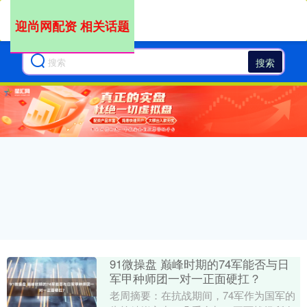
迎尚网配资 相关话题
搜索
91微操盘 巅峰时期的74军能否与日
军甲种师团一对一正面硬扛？
老周摘要：在抗战期间，74军作为国军的