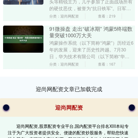
头等精锐主力，几乎参加了正面战场所有
的硬仗恶仗，被誉为“抗日铁军”。日军甲
种师团则是日军的头等主力，那么巅峰时
分类：迎尚网配资
查看：219
期的74军是....
91微操盘 走出“破冰期” 鸿蒙5终端数
量突破1000万大关
鸿蒙操作系统（以下简称“鸿蒙”）历经近6
年的发展，迎来了历史性跨越。7月30
日，华为技术有限公司（以下简称“华
为”）终端在官方微博宣布搭载鸿蒙操作系
分类：迎尚网配资
查看：167
统5（以下简....
迎尚网配资文章已加载完成
迎尚网配资
迎尚网配资,股票配资专业平台,国内配资平台排名XIII‌本站专
注于为广大投资者提供安全、便捷的配资炒股服务，帮助您快速