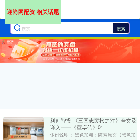
迎尚网配资 相关话题
搜索
利创智投 《三国志裴松之注》全文及
译文——《董卓传》01
体例说明： 黑色加粗：陈寿原文【黑色加