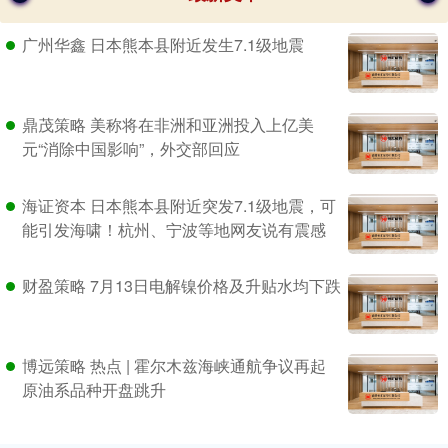
广州华鑫 日本熊本县附近发生7.1级地震
鼎茂策略 美称将在非洲和亚洲投入上亿美
元“消除中国影响”，外交部回应
海证资本 日本熊本县附近突发7.1级地震，可
能引发海啸！杭州、宁波等地网友说有震感
财盈策略 7月13日电解镍价格及升贴水均下跌
博远策略 热点 | 霍尔木兹海峡通航争议再起
原油系品种开盘跳升