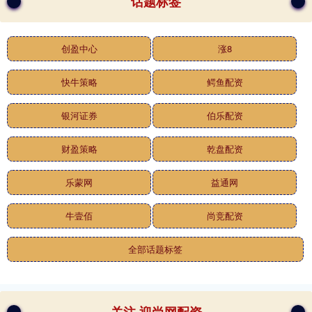
话题标签
创盈中心
涨8
快牛策略
鳄鱼配资
银河证券
伯乐配资
财盈策略
乾盘配资
乐蒙网
益通网
牛壹佰
尚竞配资
全部话题标签