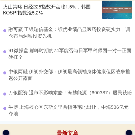
火山策略 日经225指数开盘涨1.5%，韩国
KOSPI指数涨5.2%
​融可赢 工银瑞信基金：绩优业绩凸显医药投资硬实力，调
仓布局洞察投资先机
​91微操盘 巅峰时期的74军能否与日军甲种师团一对一正面
硬扛？
​中银两融 伊朗外交部：伊朗最高领袖身体健康但因战争推
迟公开露面
​万银配资 退市不影响索赔！海越能源（600387）股民获赔
​牛博 上海核心区东斯文里首幅涉宅地出让，中海536亿元
夺地
最新文章