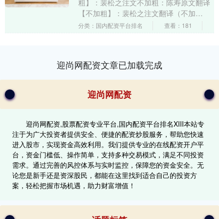
粗】：裴松之注文不加粗：陈寿原文翻译
【不加粗】：裴松之注文翻译（不加
粗）：小凡读史加注 卷六 魏书六 董二袁
分类：国内配资平台排名
查看：181
刘传第六董卓0....
迎尚网配资文章已加载完成
迎尚网配资
迎尚网配资,股票配资专业平台,国内配资平台排名XIII‌本站专
注于为广大投资者提供安全、便捷的配资炒股服务，帮助您快速
进入股市，实现资金高效利用。我们提供专业的在线配资开户平
台，资金门槛低、操作简单，支持多种交易模式，满足不同投资
需求。通过完善的风控体系与实时监控，保障您的资金安全。无
论您是新手还是资深股民，都能在这里找到适合自己的投资方
案，轻松把握市场机遇，助力财富增值！