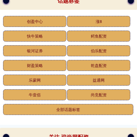
话题标签
创盈中心
涨8
快牛策略
鳄鱼配资
银河证券
伯乐配资
财盈策略
乾盘配资
乐蒙网
益通网
牛壹佰
尚竞配资
全部话题标签