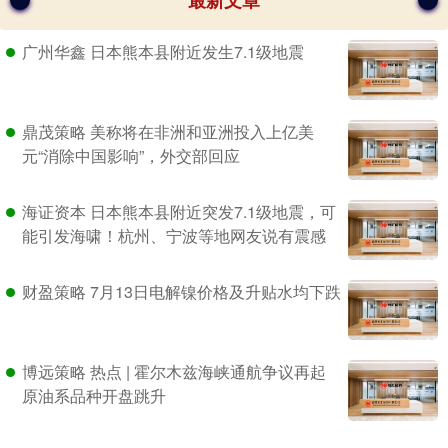
广州华鑫 日本熊本县附近发生7.1级地震
鼎茂策略 美称将在非洲和亚洲投入上亿美
元“消除中国影响”，外交部回应
海证资本 日本熊本县附近突发7.1级地震，可
能引发海啸！杭州、宁波等地网友说有震感
财盈策略 7月13日电解镍价格及升贴水均下跌
博远策略 热点 | 霍尔木兹海峡通航争议再起
原油系品种开盘跳升