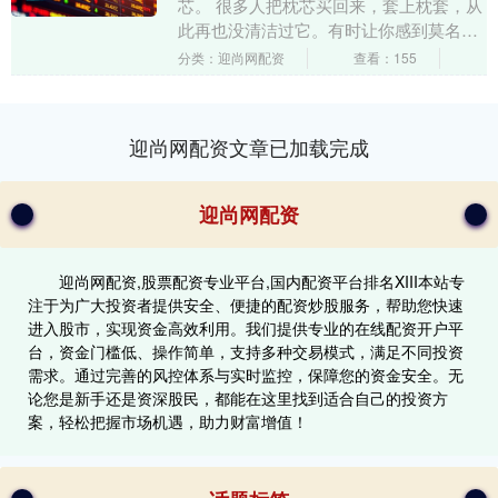
芯。 很多人把枕芯买回来，套上枕套，从
此再也没清洁过它。有时让你感到莫名
痒，甚至过敏的“元凶”，可能就是被忽视
分类：迎尚网配资
查看：155
的枕芯。 不清洁....
迎尚网配资文章已加载完成
迎尚网配资
迎尚网配资,股票配资专业平台,国内配资平台排名XIII‌本站专
注于为广大投资者提供安全、便捷的配资炒股服务，帮助您快速
进入股市，实现资金高效利用。我们提供专业的在线配资开户平
台，资金门槛低、操作简单，支持多种交易模式，满足不同投资
需求。通过完善的风控体系与实时监控，保障您的资金安全。无
论您是新手还是资深股民，都能在这里找到适合自己的投资方
案，轻松把握市场机遇，助力财富增值！