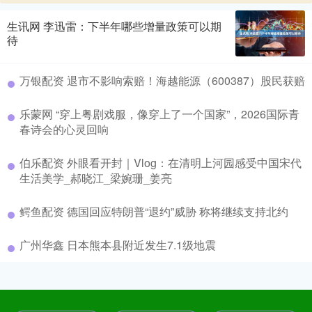
生讯网 李迅雷：下半年哪些增量政策可以期
待
万银配资 退市不影响索赔！海越能源（600387）股民获赔
乐蒙网 “穿上粤剧戏服，像穿上了一个国家”，2026国际青
春诗会的心灵回响
伯乐配资 外眼看开封｜Vlog：在清明上河园感受中国宋代
生活美学_郝晓江_梁婉珊_姜亮
鳄鱼配资 德国回应特朗普“退约”威胁 称将继续支持北约
广州华鑫 日本熊本县附近发生7.1级地震