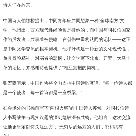
诗人们在故宫。
中国诗人伯竑桥提出，中阿青年应共同想象一种“全球南方”文
学。他指出，西方现代性经验曾是排他的，而中国与阿拉伯国家
作为后发者，共享着被侵略、在创伤中重构认同的记忆——这正
是中阿文学交流的根本契机。他呼吁构建一种新的文化现代性，
兼具冒险精神、对弱者的悲悯，让文学写下北京、开罗、大马士
革的记忆，并感谢诗会提供了“相互拥抱的契机”。
张宏森表示，中国作协将全力支持中阿诗歌互译。“每一位诗人都
是一个使者，每一首诗都是一座桥梁。”
在会场外的书摊前写下“两根火柴”的中国诗人苏烛，对阿拉伯诗
人书写战争与现实议题的深刻笔触深有共鸣。他坦言，这次交流
让他更坚定以诗关注远方，“无穷尽的远方的人们，都和我有
关”。