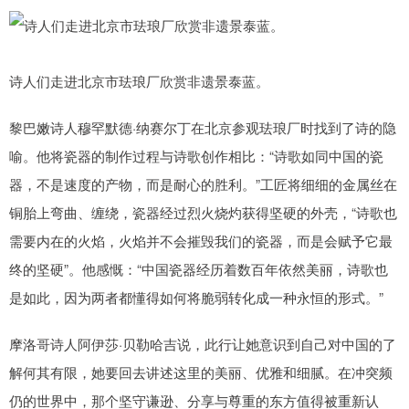
诗人们走进北京市珐琅厂欣赏非遗景泰蓝。
黎巴嫩诗人穆罕默德·纳赛尔丁在北京参观珐琅厂时找到了诗的隐
喻。他将瓷器的制作过程与诗歌创作相比：“诗歌如同中国的瓷
器，不是速度的产物，而是耐心的胜利。”工匠将细细的金属丝在
铜胎上弯曲、缠绕，瓷器经过烈火烧灼获得坚硬的外壳，“诗歌也
需要内在的火焰，火焰并不会摧毁我们的瓷器，而是会赋予它最
终的坚硬”。他感慨：“中国瓷器经历着数百年依然美丽，诗歌也
是如此，因为两者都懂得如何将脆弱转化成一种永恒的形式。”
摩洛哥诗人阿伊莎·贝勒哈吉说，此行让她意识到自己对中国的了
解何其有限，她要回去讲述这里的美丽、优雅和细腻。在冲突频
仍的世界中，那个坚守谦逊、分享与尊重的东方值得被重新认