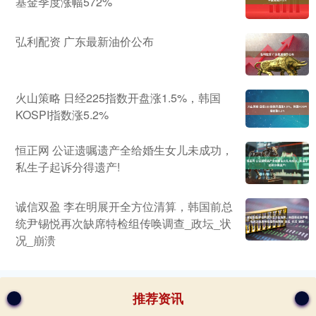
基金季度涨幅572%
弘利配资 广东最新油价公布
火山策略 日经225指数开盘涨1.5%，韩国
KOSPI指数涨5.2%
恒正网 公证遗嘱遗产全给婚生女儿未成功，
私生子起诉分得遗产!
诚信双盈 李在明展开全方位清算，韩国前总
统尹锡悦再次缺席特检组传唤调查_政坛_状
况_崩溃
推荐资讯