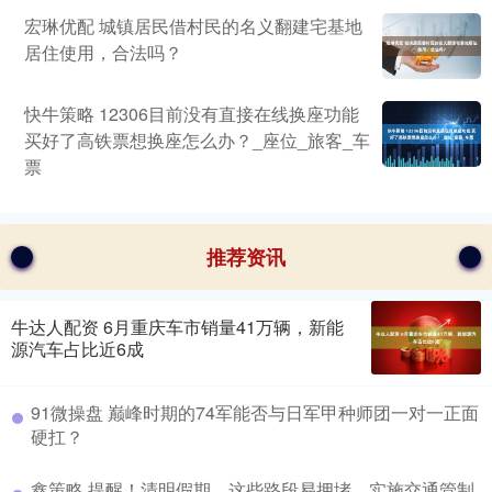
宏琳优配 城镇居民借村民的名义翻建宅基地
居住使用，合法吗？
快牛策略 12306目前没有直接在线换座功能
买好了高铁票想换座怎么办？_座位_旅客_车
票
推荐资讯
牛达人配资 6月重庆车市销量41万辆，新能
源汽车占比近6成
91微操盘 巅峰时期的74军能否与日军甲种师团一对一正面
硬扛？
鑫策略 提醒！清明假期，这些路段易拥堵、实施交通管制